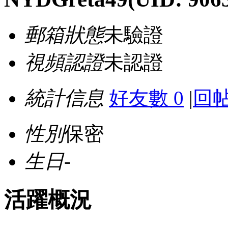
郵箱狀態
未驗證
視頻認證
未認證
統計信息
好友數 0
|
回帖
性別
保密
生日
-
活躍概況