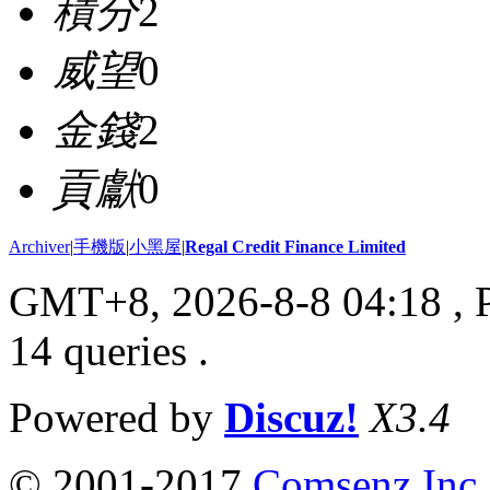
積分
2
威望
0
金錢
2
貢獻
0
Archiver
|
手機版
|
小黑屋
|
Regal Credit Finance Limited
GMT+8, 2026-8-8 04:18
, 
14 queries .
Powered by
Discuz!
X3.4
© 2001-2017
Comsenz Inc.