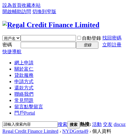
設為首頁
收藏本站
開啟輔助訪問
切換到窄版
找回密碼
自動登錄
密碼
立即註冊
登錄
快捷導航
網上申請
關於富仁
貸款服務
申請方式
還款方式
聯絡我們
常見問題
留言
點擊留言
門戶
Portal
搜索
熱搜:
活動
交友
discuz
搜索
Regal Credit Finance Limited
›
NYDGreta49
›
個人資料