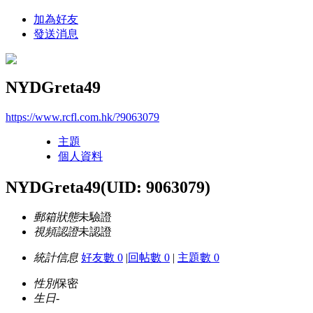
加為好友
發送消息
NYDGreta49
https://www.rcfl.com.hk/?9063079
主題
個人資料
NYDGreta49
(UID: 9063079)
郵箱狀態
未驗證
視頻認證
未認證
統計信息
好友數 0
|
回帖數 0
|
主題數 0
性別
保密
生日
-