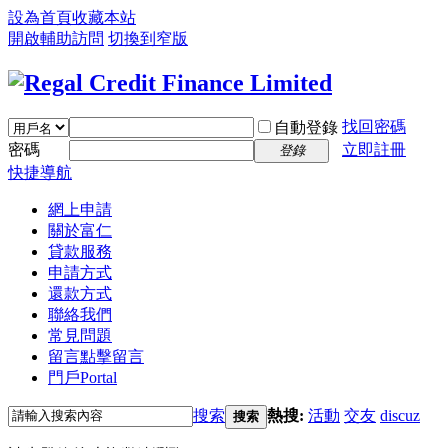
設為首頁
收藏本站
開啟輔助訪問
切換到窄版
找回密碼
自動登錄
密碼
立即註冊
登錄
快捷導航
網上申請
關於富仁
貸款服務
申請方式
還款方式
聯絡我們
常見問題
留言
點擊留言
門戶
Portal
搜索
熱搜:
活動
交友
discuz
搜索