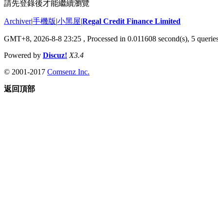
請先登錄後才能繼續瀏覽
Archiver
|
手機版
|
小黑屋
|
Regal Credit Finance Limited
GMT+8, 2026-8-8 23:25
, Processed in 0.011608 second(s), 5 queries
Powered by
Discuz!
X3.4
© 2001-2017
Comsenz Inc.
返回頂部