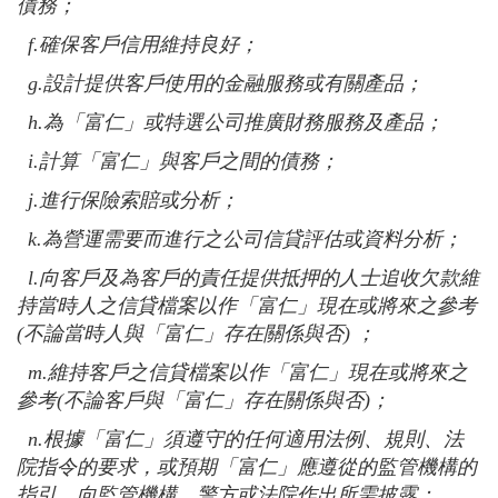
債務；
f.
確保客戶信用維持良好；
g.
設計提供客戶使用的金融服務或有關產品；
h.
為「富仁」或特選公司推廣財務服務及產品；
i.
計算「富仁」與客戶之間的債務；
j.
進行保險索賠或分析；
k.
為營運需要而進行之公司信貸評估或資料分析；
l.
向客戶及為客戶的責任提供抵押的人士追收欠款維
持當時人之信貸檔案以作「富仁」現在或將來之參考
(不論當時人與「富仁」存在關係與否) ；
m.維持客戶之信貸檔案以作「富仁」現在或將來之
參考(不論客戶與「富仁」存在關係與否)；
n.
根據「富仁」須遵守的任何適用法例、規則、法
院指令的要求，或預期「富仁」應遵從的監管機構的
指引，向監管機構、警方或法院作出所需披露；