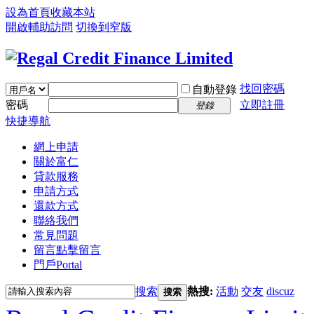
設為首頁
收藏本站
開啟輔助訪問
切換到窄版
找回密碼
自動登錄
密碼
立即註冊
登錄
快捷導航
網上申請
關於富仁
貸款服務
申請方式
還款方式
聯絡我們
常見問題
留言
點擊留言
門戶
Portal
搜索
熱搜:
活動
交友
discuz
搜索