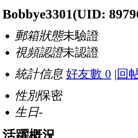
Bobbye3301
(UID: 8979
郵箱狀態
未驗證
視頻認證
未認證
統計信息
好友數 0
|
回帖
性別
保密
生日
-
活躍概況