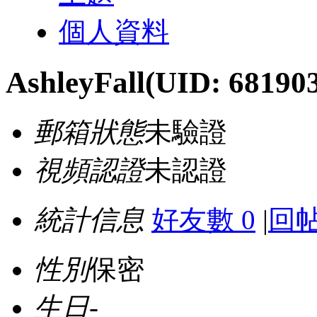
個人資料
AshleyFall
(UID: 68190
郵箱狀態
未驗證
視頻認證
未認證
統計信息
好友數 0
|
回帖
性別
保密
生日
-