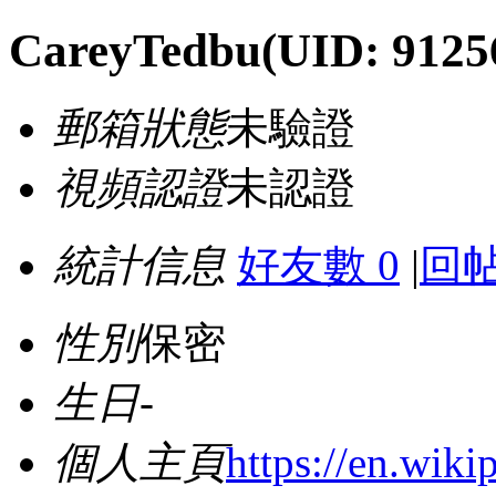
CareyTedbu
(UID: 9125
郵箱狀態
未驗證
視頻認證
未認證
統計信息
好友數 0
|
回帖
性別
保密
生日
-
個人主頁
https://en.wiki