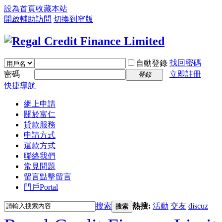
設為首頁
收藏本站
開啟輔助訪問
切換到窄版
找回密碼
自動登錄
密碼
立即註冊
登錄
快捷導航
網上申請
關於富仁
貸款服務
申請方式
還款方式
聯絡我們
常見問題
留言
點擊留言
門戶
Portal
搜索
熱搜:
活動
交友
discuz
搜索