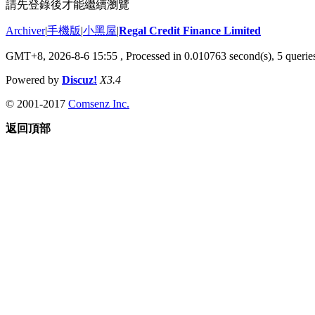
請先登錄後才能繼續瀏覽
Archiver
|
手機版
|
小黑屋
|
Regal Credit Finance Limited
GMT+8, 2026-8-6 15:55
, Processed in 0.010763 second(s), 5 queries
Powered by
Discuz!
X3.4
© 2001-2017
Comsenz Inc.
返回頂部