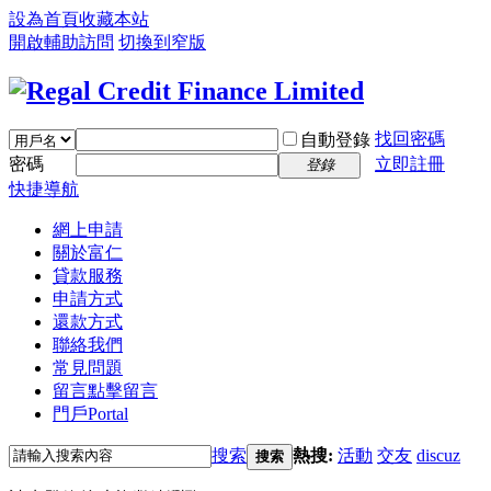
設為首頁
收藏本站
開啟輔助訪問
切換到窄版
找回密碼
自動登錄
密碼
立即註冊
登錄
快捷導航
網上申請
關於富仁
貸款服務
申請方式
還款方式
聯絡我們
常見問題
留言
點擊留言
門戶
Portal
搜索
熱搜:
活動
交友
discuz
搜索