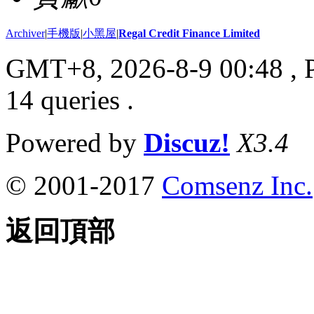
Archiver
|
手機版
|
小黑屋
|
Regal Credit Finance Limited
GMT+8, 2026-8-9 00:48
, 
14 queries .
Powered by
Discuz!
X3.4
© 2001-2017
Comsenz Inc.
返回頂部