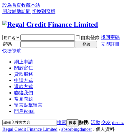
設為首頁
收藏本站
開啟輔助訪問
切換到窄版
找回密碼
自動登錄
密碼
立即註冊
登錄
快捷導航
網上申請
關於富仁
貸款服務
申請方式
還款方式
聯絡我們
常見問題
留言
點擊留言
門戶
Portal
搜索
熱搜:
活動
交友
discuz
搜索
Regal Credit Finance Limited
›
absorbingdancer
›
個人資料