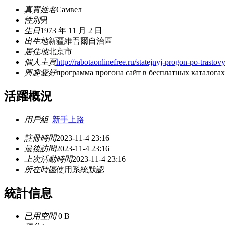
真實姓名
Самвел
性別
男
生日
1973 年 11 月 2 日
出生地
新疆維吾爾自治區
居住地
北京市
個人主頁
http://rabotaonlinefree.ru/statejnyj-progon-po-trastov
興趣愛好
программа прогона сайт в бесплатных каталогах
活躍概況
用戶組
新手上路
註冊時間
2023-11-4 23:16
最後訪問
2023-11-4 23:16
上次活動時間
2023-11-4 23:16
所在時區
使用系統默認
統計信息
已用空間
0 B