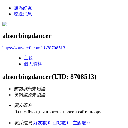
加為好友
發送消息
absorbingdancer
https://www.rcfl.com.hk/?8708513
主題
個人資料
absorbingdancer
(UID: 8708513)
郵箱狀態
未驗證
視頻認證
未認證
個人簽名
база сайтов для прогона прогон сайта по дос
統計信息
好友數 0
|
回帖數 0
|
主題數 0