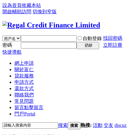
設為首頁
收藏本站
開啟輔助訪問
切換到窄版
找回密碼
自動登錄
密碼
立即註冊
登錄
快捷導航
網上申請
關於富仁
貸款服務
申請方式
還款方式
聯絡我們
常見問題
留言
點擊留言
門戶
Portal
搜索
熱搜:
活動
交友
discuz
搜索