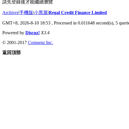
請先登錄後才能繼續瀏覽
Archiver
|
手機版
|
小黑屋
|
Regal Credit Finance Limited
GMT+8, 2026-8-10 18:53
, Processed in 0.011648 second(s), 5 querie
Powered by
Discuz!
X3.4
© 2001-2017
Comsenz Inc.
返回頂部