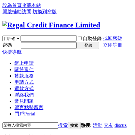
設為首頁
收藏本站
開啟輔助訪問
切換到窄版
找回密碼
自動登錄
密碼
立即註冊
登錄
快捷導航
網上申請
關於富仁
貸款服務
申請方式
還款方式
聯絡我們
常見問題
留言
點擊留言
門戶
Portal
搜索
熱搜:
活動
交友
discuz
搜索