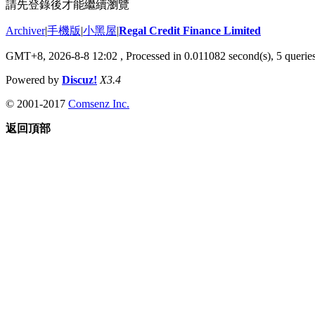
請先登錄後才能繼續瀏覽
Archiver
|
手機版
|
小黑屋
|
Regal Credit Finance Limited
GMT+8, 2026-8-8 12:02
, Processed in 0.011082 second(s), 5 queries
Powered by
Discuz!
X3.4
© 2001-2017
Comsenz Inc.
返回頂部