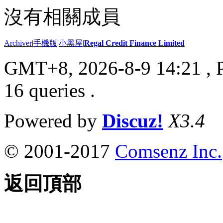
沒有相關成員
Archiver
|
手機版
|
小黑屋
|
Regal Credit Finance Limited
GMT+8, 2026-8-9 14:21
, 
16 queries .
Powered by
Discuz!
X3.4
© 2001-2017
Comsenz Inc.
返回頂部