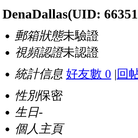
DenaDallas
(UID: 66351
郵箱狀態
未驗證
視頻認證
未認證
統計信息
好友數 0
|
回帖
性別
保密
生日
-
個人主頁