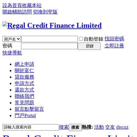
設為首頁
收藏本站
開啟輔助訪問
切換到窄版
找回密碼
自動登錄
密碼
立即註冊
登錄
快捷導航
網上申請
關於富仁
貸款服務
申請方式
還款方式
聯絡我們
常見問題
留言
點擊留言
門戶
Portal
搜索
熱搜:
活動
交友
discuz
搜索