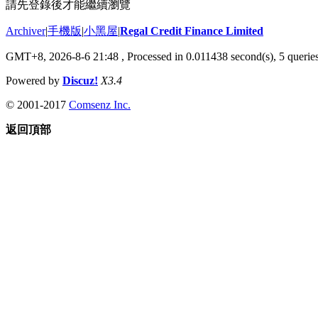
請先登錄後才能繼續瀏覽
Archiver
|
手機版
|
小黑屋
|
Regal Credit Finance Limited
GMT+8, 2026-8-6 21:48
, Processed in 0.011438 second(s), 5 queries
Powered by
Discuz!
X3.4
© 2001-2017
Comsenz Inc.
返回頂部