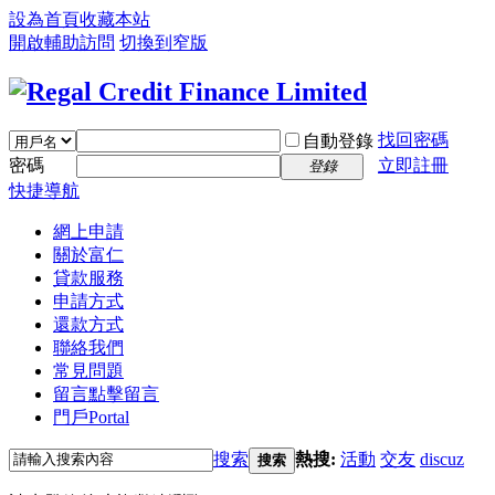
設為首頁
收藏本站
開啟輔助訪問
切換到窄版
找回密碼
自動登錄
密碼
立即註冊
登錄
快捷導航
網上申請
關於富仁
貸款服務
申請方式
還款方式
聯絡我們
常見問題
留言
點擊留言
門戶
Portal
搜索
熱搜:
活動
交友
discuz
搜索