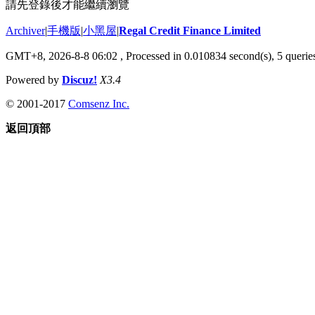
請先登錄後才能繼續瀏覽
Archiver
|
手機版
|
小黑屋
|
Regal Credit Finance Limited
GMT+8, 2026-8-8 06:02
, Processed in 0.010834 second(s), 5 queries
Powered by
Discuz!
X3.4
© 2001-2017
Comsenz Inc.
返回頂部