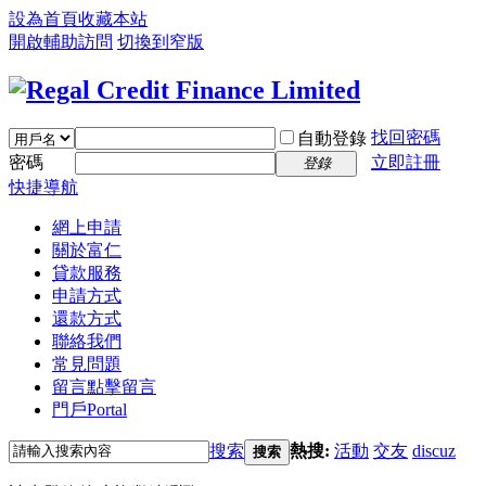
設為首頁
收藏本站
開啟輔助訪問
切換到窄版
找回密碼
自動登錄
密碼
立即註冊
登錄
快捷導航
網上申請
關於富仁
貸款服務
申請方式
還款方式
聯絡我們
常見問題
留言
點擊留言
門戶
Portal
搜索
熱搜:
活動
交友
discuz
搜索