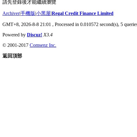
請先登錄後才能繼續瀏覽
Archiver
|
手機版
|
小黑屋
|
Regal Credit Finance Limited
GMT+8, 2026-8-8 21:01
, Processed in 0.010572 second(s), 5 queries
Powered by
Discuz!
X3.4
© 2001-2017
Comsenz Inc.
返回頂部