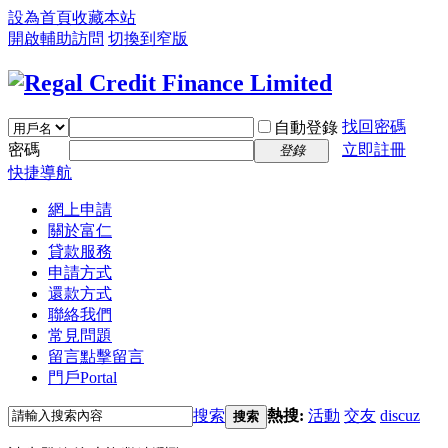
設為首頁
收藏本站
開啟輔助訪問
切換到窄版
找回密碼
自動登錄
密碼
立即註冊
登錄
快捷導航
網上申請
關於富仁
貸款服務
申請方式
還款方式
聯絡我們
常見問題
留言
點擊留言
門戶
Portal
搜索
熱搜:
活動
交友
discuz
搜索