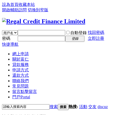
設為首頁
收藏本站
開啟輔助訪問
切換到窄版
找回密碼
自動登錄
密碼
立即註冊
登錄
快捷導航
網上申請
關於富仁
貸款服務
申請方式
還款方式
聯絡我們
常見問題
留言
點擊留言
門戶
Portal
搜索
熱搜:
活動
交友
discuz
搜索