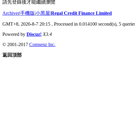
請先登錄後才能繼續瀏覽
Archiver
|
手機版
|
小黑屋
|
Regal Credit Finance Limited
GMT+8, 2026-8-7 20:15
, Processed in 0.014100 second(s), 5 queries
Powered by
Discuz!
X3.4
© 2001-2017
Comsenz Inc.
返回頂部