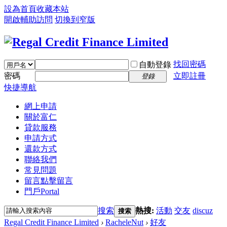
設為首頁
收藏本站
開啟輔助訪問
切換到窄版
找回密碼
自動登錄
密碼
立即註冊
登錄
快捷導航
網上申請
關於富仁
貸款服務
申請方式
還款方式
聯絡我們
常見問題
留言
點擊留言
門戶
Portal
搜索
熱搜:
活動
交友
discuz
搜索
Regal Credit Finance Limited
›
RacheleNut
›
好友