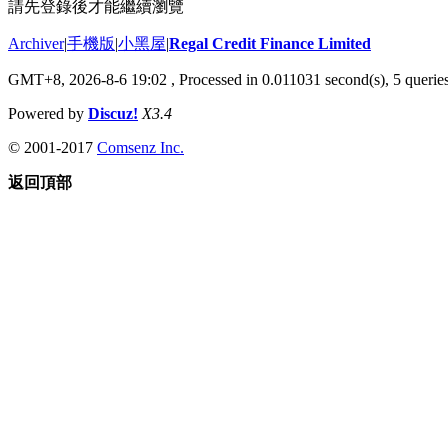
請先登錄後才能繼續瀏覽
Archiver
|
手機版
|
小黑屋
|
Regal Credit Finance Limited
GMT+8, 2026-8-6 19:02
, Processed in 0.011031 second(s), 5 queries
Powered by
Discuz!
X3.4
© 2001-2017
Comsenz Inc.
返回頂部