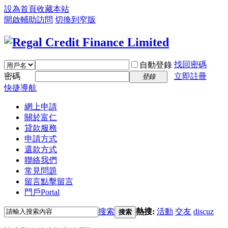
設為首頁
收藏本站
開啟輔助訪問
切換到窄版
找回密碼
自動登錄
密碼
立即註冊
登錄
快捷導航
網上申請
關於富仁
貸款服務
申請方式
還款方式
聯絡我們
常見問題
留言
點擊留言
門戶
Portal
搜索
熱搜:
活動
交友
discuz
搜索