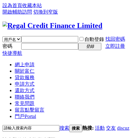
設為首頁
收藏本站
開啟輔助訪問
切換到窄版
找回密碼
自動登錄
密碼
立即註冊
登錄
快捷導航
網上申請
關於富仁
貸款服務
申請方式
還款方式
聯絡我們
常見問題
留言
點擊留言
門戶
Portal
搜索
熱搜:
活動
交友
discuz
搜索