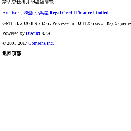
請先登錄後才能繼續瀏覽
Archiver
|
手機版
|
小黑屋
|
Regal Credit Finance Limited
GMT+8, 2026-8-9 23:56
, Processed in 0.011256 second(s), 5 queries
Powered by
Discuz!
X3.4
© 2001-2017
Comsenz Inc.
返回頂部