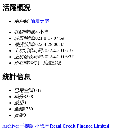
活躍概況
用戶組
論壇元老
在線時間
84 小時
註冊時間
2021-8-17 07:59
最後訪問
2022-4-29 06:37
上次活動時間
2022-4-29 06:37
上次發表時間
2022-4-29 06:37
所在時區
使用系統默認
統計信息
已用空間
0 B
積分
3228
威望
0
金錢
1759
貢獻
0
Archiver
|
手機版
|
小黑屋
|
Regal Credit Finance Limited