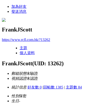
加為好友
發送消息
FrankJScott
https://www.rcfl.com.hk/?13262
主題
個人資料
FrankJScott
(UID: 13262)
郵箱狀態
未驗證
視頻認證
未認證
統計信息
好友數 0
|
回帖數 1385
|
主題數 84
性別
保密
生日
-