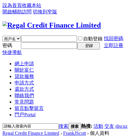
設為首頁
收藏本站
開啟輔助訪問
切換到窄版
找回密碼
自動登錄
密碼
立即註冊
登錄
快捷導航
網上申請
關於富仁
貸款服務
申請方式
還款方式
聯絡我們
常見問題
留言
點擊留言
門戶
Portal
搜索
熱搜:
活動
交友
discuz
搜索
Regal Credit Finance Limited
›
FrankJScott
›
個人資料