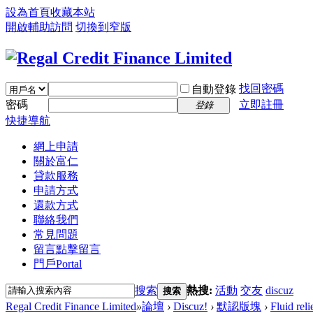
設為首頁
收藏本站
開啟輔助訪問
切換到窄版
找回密碼
自動登錄
密碼
立即註冊
登錄
快捷導航
網上申請
關於富仁
貸款服務
申請方式
還款方式
聯絡我們
常見問題
留言
點擊留言
門戶
Portal
搜索
熱搜:
活動
交友
discuz
搜索
Regal Credit Finance Limited
»
論壇
›
Discuz!
›
默認版塊
›
Fluid reli