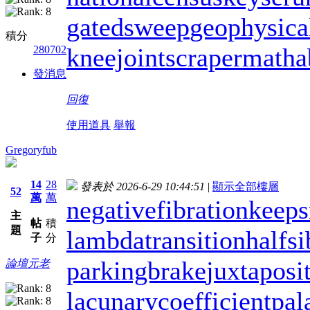
gatedsweep
geophysica
積分
kneejoint
scrapermat
ha
280702
發消息
回復
使用道具
舉報
Gregoryfub
14
28
發表於 2026-6-29 10:44:51
|
顯示全部樓層
52
萬
萬
negativefibration
keep
主
帖
積
題
lambdatransition
halfsi
子
分
parkingbrake
juxtaposi
論壇元老
lacunarycoefficient
pal