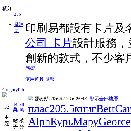
積分
286
發消
印刷易都設有卡片及
息
公司 卡片
設計服務，
創新的款式，不少客
回復
使用道具
舉報
Gregoryfub
發表於 2026-5-13 16:25:46
|
顯示全部樓層
14
28
плас
205.5
книг
Bett
Car
52
萬
萬
主
Alph
Курь
Мару
Geor
се
帖
積
題
子
分