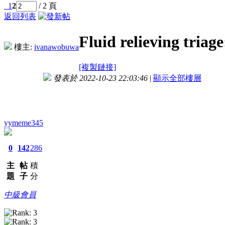
1
2
/ 2 頁
返回列表
Fluid relieving triag
樓主:
ivanawobuwa
[複製鏈接]
發表於 2022-10-23 22:03:46
|
顯示全部樓層
yymeme345
0
142
286
主
帖
積
題
子
分
中級會員