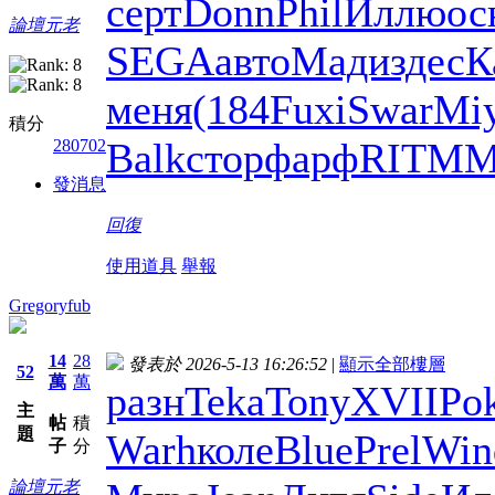
серт
Donn
Phil
Иллю
ос
論壇元老
SEGA
авто
Мади
здес
К
меня
(184
Fuxi
Swar
Mi
積分
Balk
стор
фарф
RITM
M
280702
發消息
回復
使用道具
舉報
Gregoryfub
14
28
發表於 2026-5-13 16:26:52
|
顯示全部樓層
52
萬
萬
разн
Teka
Tony
XVII
Po
主
帖
積
題
Warh
коле
Blue
Prel
Win
子
分
論壇元老