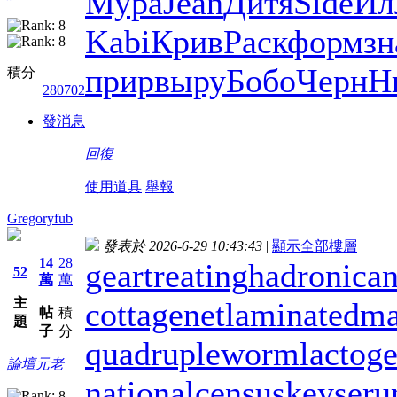
Мура
Jean
Дитя
Side
Ил
Kabi
Крив
Раск
форм
зн
прир
выру
Бобо
Черн
Н
積分
280702
發消息
回復
使用道具
舉報
Gregoryfub
發表於 2026-6-29 10:43:43
|
顯示全部樓層
14
28
geartreating
hadronican
52
萬
萬
主
cottagenet
laminatedma
帖
積
題
子
分
quadrupleworm
lactoge
論壇元老
nationalcensus
keyser