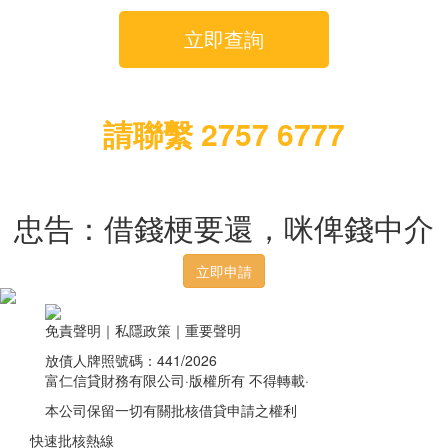
請聯繫 2757 6777
忠告：借錢梗要還，咪俾錢中介
立即申請
免責聲明｜私隱政策｜重要聲明
放債人牌照號碼：441/2026
富仁信貸財務有限公司·版權所有 不得轉載·
本公司保留一切有關批核借貸申請之權利
快速批核熱線