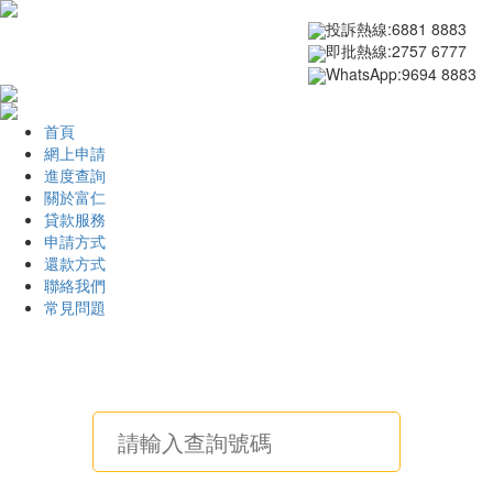
投訴熱線:6881 8883
即批熱線:2757 6777
WhatsApp:9694 8883
首頁
網上申請
進度查詢
關於富仁
貸款服務
申請方式
還款方式
聯絡我們
常見問題