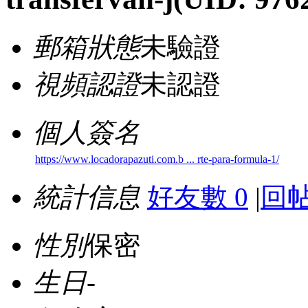
郵箱狀態
未驗證
視頻認證
未認證
個人簽名
https://www.locadorapazuti.com.b ... rte-para-formula-1/
統計信息
好友數 0
|
回帖
性別
保密
生日
-