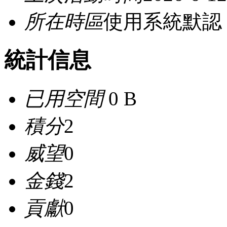
所在時區
使用系統默認
統計信息
已用空間
0 B
積分
2
威望
0
金錢
2
貢獻
0