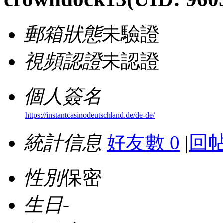
郵箱狀態
未驗證
視頻認證
未認證
個人簽名
https://instantcasinodeutschland.de/de-de/
統計信息
好友數 0
|
回帖
性別
保密
生日
-