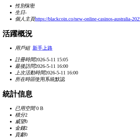
性別
保密
生日
-
個人主頁
https://blackcoin.co/new-online-casinos-australia-202
活躍概況
用戶組
新手上路
註冊時間
2026-5-11 15:05
最後訪問
2026-5-11 16:00
上次活動時間
2026-5-11 16:00
所在時區
使用系統默認
統計信息
已用空間
0 B
積分
2
威望
0
金錢
2
貢獻
0