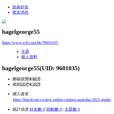
加為好友
發送消息
bagelgeorge55
https://www.rcfl.com.hk/?9601035
主題
個人資料
bagelgeorge55
(UID: 9601035)
郵箱狀態
未驗證
視頻認證
未認證
個人簽名
https://blackcoin.co/new-online-casinos-australia-2025-guide/
統計信息
好友數 0
|
回帖數 0
|
主題數 0