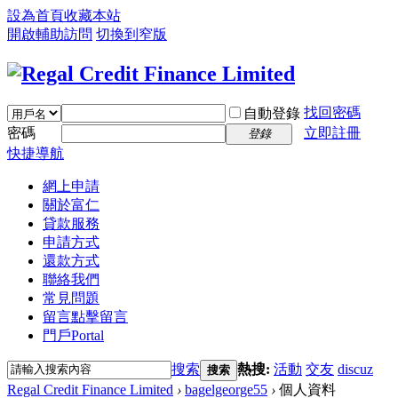
設為首頁
收藏本站
開啟輔助訪問
切換到窄版
找回密碼
自動登錄
密碼
立即註冊
登錄
快捷導航
網上申請
關於富仁
貸款服務
申請方式
還款方式
聯絡我們
常見問題
留言
點擊留言
門戶
Portal
搜索
熱搜:
活動
交友
discuz
搜索
Regal Credit Finance Limited
›
bagelgeorge55
›
個人資料