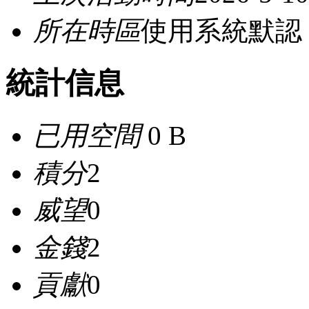
所在時區
使用系統默認
統計信息
已用空間
0 B
積分
2
威望
0
金錢
2
貢獻
0