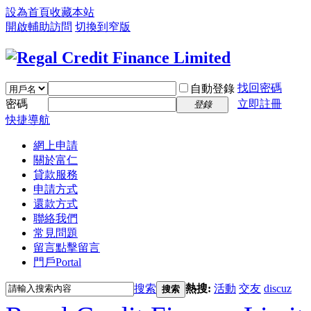
設為首頁
收藏本站
開啟輔助訪問
切換到窄版
找回密碼
自動登錄
密碼
立即註冊
登錄
快捷導航
網上申請
關於富仁
貸款服務
申請方式
還款方式
聯絡我們
常見問題
留言
點擊留言
門戶
Portal
搜索
熱搜:
活動
交友
discuz
搜索