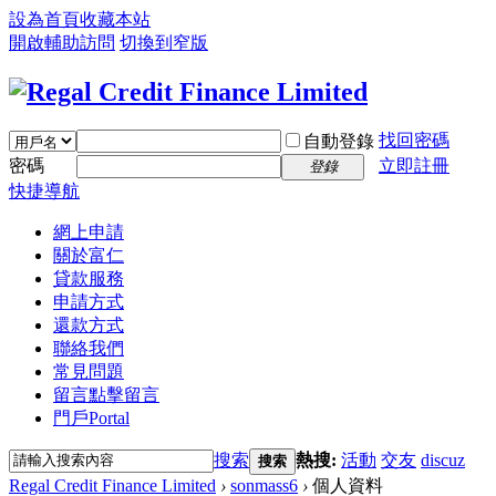
設為首頁
收藏本站
開啟輔助訪問
切換到窄版
找回密碼
自動登錄
密碼
立即註冊
登錄
快捷導航
網上申請
關於富仁
貸款服務
申請方式
還款方式
聯絡我們
常見問題
留言
點擊留言
門戶
Portal
搜索
熱搜:
活動
交友
discuz
搜索
Regal Credit Finance Limited
›
sonmass6
›
個人資料