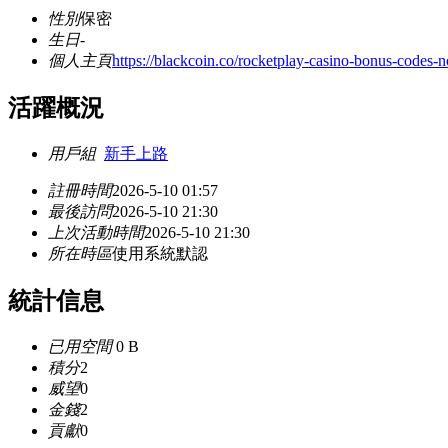
性別
保密
生日
-
個人主頁
https://blackcoin.co/rocketplay-casino-bonus-codes
活躍概況
用戶組
新手上路
註冊時間
2026-5-10 01:57
最後訪問
2026-5-10 21:30
上次活動時間
2026-5-10 21:30
所在時區
使用系統默認
統計信息
已用空間
0 B
積分
2
威望
0
金錢
2
貢獻
0