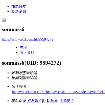
加為好友
發送消息
sonmass6
https://www.rcfl.com.hk/?9594272
主題
個人資料
sonmass6
(UID: 9594272)
郵箱狀態
未驗證
視頻認證
未認證
個人簽名
https://blackcoin.co/rocketplay-casino-bonus-codes-november-
統計信息
好友數 0
|
回帖數 0
|
主題數 0