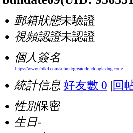
郵箱狀態
未驗證
視頻認證
未認證
個人簽名
https://www.folkd.com/submit/greaterlondonglazing.com/
統計信息
好友數 0
|
回帖
性別
保密
生日
-