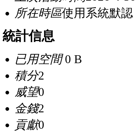
所在時區
使用系統默認
統計信息
已用空間
0 B
積分
2
威望
0
金錢
2
貢獻
0