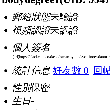
郵箱狀態
未驗證
視頻認證
未認證
個人簽名
[url]https://blackcoin.co/da/bedste-udbyttende-casinoer-danmar
統計信息
好友數 0
|
回帖
性別
保密
生日
-