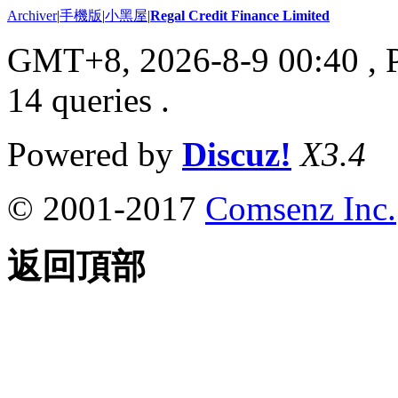
Archiver
|
手機版
|
小黑屋
|
Regal Credit Finance Limited
GMT+8, 2026-8-9 00:40
, 
14 queries .
Powered by
Discuz!
X3.4
© 2001-2017
Comsenz Inc.
返回頂部