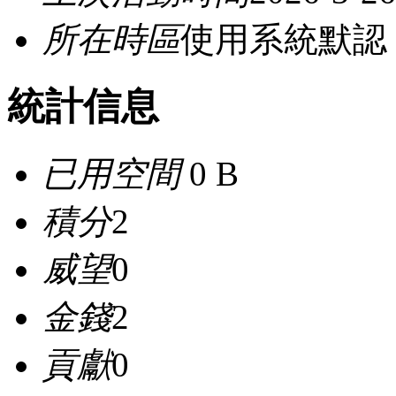
所在時區
使用系統默認
統計信息
已用空間
0 B
積分
2
威望
0
金錢
2
貢獻
0