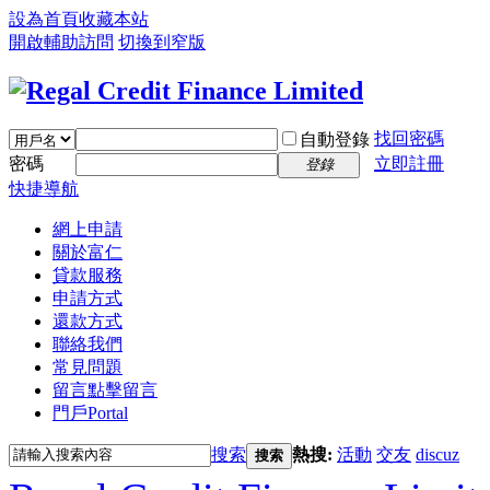
設為首頁
收藏本站
開啟輔助訪問
切換到窄版
找回密碼
自動登錄
密碼
立即註冊
登錄
快捷導航
網上申請
關於富仁
貸款服務
申請方式
還款方式
聯絡我們
常見問題
留言
點擊留言
門戶
Portal
搜索
熱搜:
活動
交友
discuz
搜索