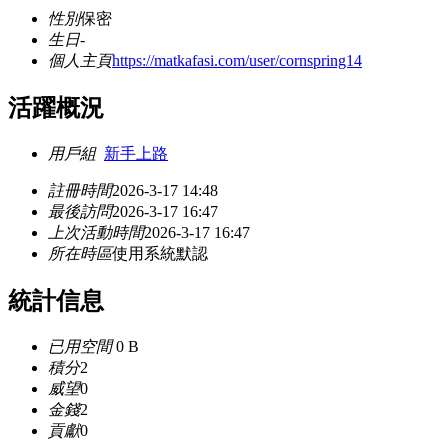
性別
保密
生日
-
個人主頁
https://matkafasi.com/user/cornspring14
活躍概況
用戶組
新手上路
註冊時間
2026-3-17 14:48
最後訪問
2026-3-17 16:47
上次活動時間
2026-3-17 16:47
所在時區
使用系統默認
統計信息
已用空間
0 B
積分
2
威望
0
金錢
2
貢獻
0