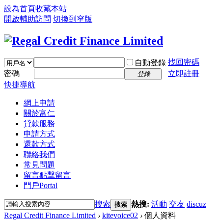
設為首頁
收藏本站
開啟輔助訪問
切換到窄版
找回密碼
自動登錄
密碼
立即註冊
登錄
快捷導航
網上申請
關於富仁
貸款服務
申請方式
還款方式
聯絡我們
常見問題
留言
點擊留言
門戶
Portal
搜索
熱搜:
活動
交友
discuz
搜索
Regal Credit Finance Limited
›
kitevoice02
›
個人資料