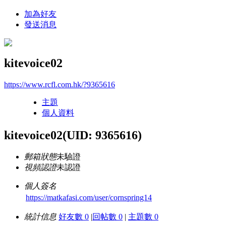
加為好友
發送消息
kitevoice02
https://www.rcfl.com.hk/?9365616
主題
個人資料
kitevoice02
(UID: 9365616)
郵箱狀態
未驗證
視頻認證
未認證
個人簽名
https://matkafasi.com/user/cornspring14
統計信息
好友數 0
|
回帖數 0
|
主題數 0