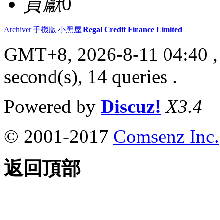
貢獻
0
Archiver
|
手機版
|
小黑屋
|
Regal Credit Finance Limited
GMT+8, 2026-8-11 04:40
,
second(s), 14 queries .
Powered by
Discuz!
X3.4
© 2001-2017
Comsenz Inc.
返回頂部