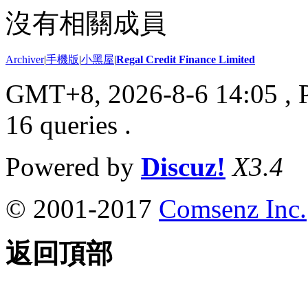
沒有相關成員
Archiver
|
手機版
|
小黑屋
|
Regal Credit Finance Limited
GMT+8, 2026-8-6 14:05
, 
16 queries .
Powered by
Discuz!
X3.4
© 2001-2017
Comsenz Inc.
返回頂部