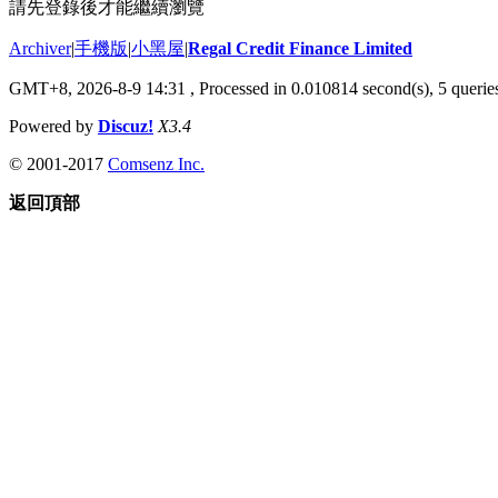
請先登錄後才能繼續瀏覽
Archiver
|
手機版
|
小黑屋
|
Regal Credit Finance Limited
GMT+8, 2026-8-9 14:31
, Processed in 0.010814 second(s), 5 queries
Powered by
Discuz!
X3.4
© 2001-2017
Comsenz Inc.
返回頂部