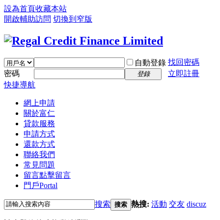
設為首頁
收藏本站
開啟輔助訪問
切換到窄版
找回密碼
自動登錄
密碼
立即註冊
登錄
快捷導航
網上申請
關於富仁
貸款服務
申請方式
還款方式
聯絡我們
常見問題
留言
點擊留言
門戶
Portal
搜索
熱搜:
活動
交友
discuz
搜索