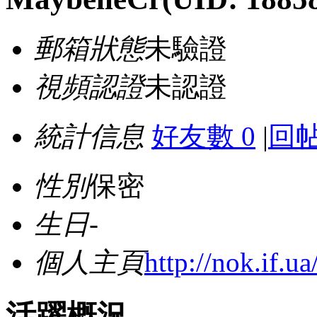
郵箱狀態
未驗證
視頻認證
未認證
統計信息
好友數 0
|
回帖
性別
保密
生日
-
個人主頁
http://nok.if.u
活躍概況