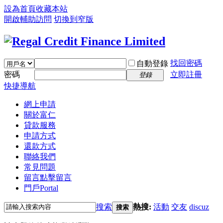
設為首頁
收藏本站
開啟輔助訪問
切換到窄版
找回密碼
自動登錄
密碼
立即註冊
登錄
快捷導航
網上申請
關於富仁
貸款服務
申請方式
還款方式
聯絡我們
常見問題
留言
點擊留言
門戶
Portal
搜索
熱搜:
活動
交友
discuz
搜索