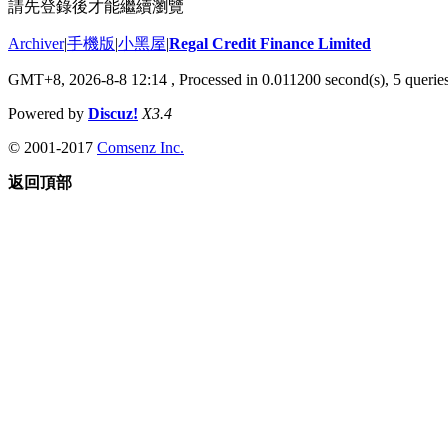
請先登錄後才能繼續瀏覽
Archiver
|
手機版
|
小黑屋
|
Regal Credit Finance Limited
GMT+8, 2026-8-8 12:14
, Processed in 0.011200 second(s), 5 queries
Powered by
Discuz!
X3.4
© 2001-2017
Comsenz Inc.
返回頂部